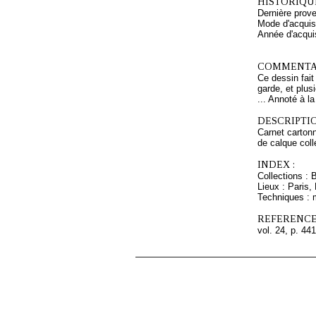
HISTORIQUE
Dernière prov
Mode d'acquisi
Année d'acquis
COMMENTAI
Ce dessin fait
garde, et plus
... Annoté à la
DESCRIPTIO
Carnet cartonn
de calque coll
INDEX :
Collections : 
Lieux : Paris,
Techniques : 
REFERENCE
vol. 24, p. 441