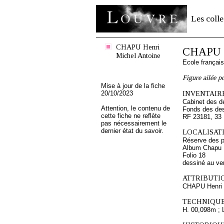
Les colle
CHAPU Henri
CHAPU H
Michel Antoine
Ecole françai
Figure ailée po
Mise à jour de la fiche
20/10/2023
INVENTAIRE
Cabinet des d
Attention, le contenu de
Fonds des des
cette fiche ne reflète
RF 23181, 33
pas nécessairement le
dernier état du savoir.
LOCALISATI
Réserve des p
Album Chapu H
Folio 18
dessiné au ve
ATTRIBUTI
CHAPU Henri 
TECHNIQUE
H. 00,098m ; 