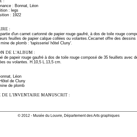
 :
enance : Bonnat, Léon
tion : legs
ition : 1922
RE :
 partie d'un carnet cartonné de papier rouge gaufré, à dos de toile rouge com
ieurs feuilles de papier calque collées ou volantes.Cecarnet offre des dessins
 mine de plomb : 'tapisserie/ hôtel Cluny'.
N DE L'ALBUM :
é de papeir rouge gaufré à dos de toile rouge composé de 35 feuillets avec de
ées ou volantes. H.10,5 L.13,5 cm.
Bonnat, Léon
 Hôtel de Cluny
mine de plomb
 DE L'INVENTAIRE MANUSCRIT :
© 2012 - Musée du Louvre, Département des Arts graphiques