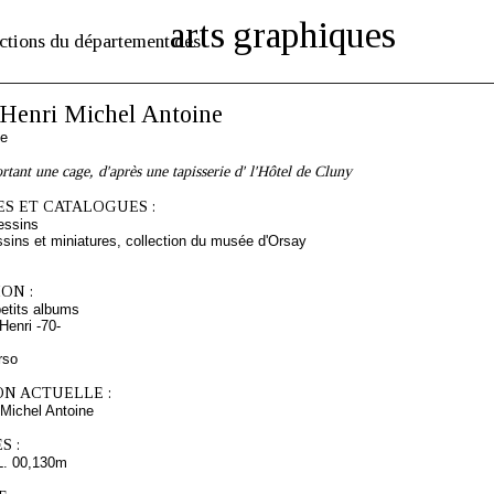
arts graphiques
ctions du département des
enri Michel Antoine
se
rtant une cage, d'après une tapisserie d' l'Hôtel de Cluny
S ET CATALOGUES :
essins
sins et miniatures, collection du musée d'Orsay
ON :
etits albums
enri -70-
rso
ON ACTUELLE :
Michel Antoine
S :
L. 00,130m