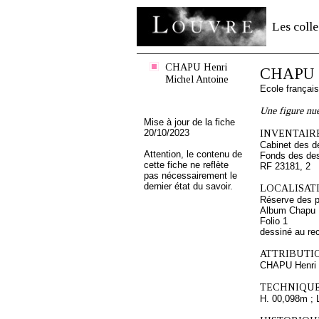
Les colle
CHAPU Henri
CHAPU H
Michel Antoine
Ecole françai
Une figure nue
Mise à jour de la fiche
20/10/2023
INVENTAIRE
Cabinet des d
Attention, le contenu de
Fonds des des
cette fiche ne reflète
RF 23181, 2
pas nécessairement le
dernier état du savoir.
LOCALISATI
Réserve des p
Album Chapu H
Folio 1
dessiné au re
ATTRIBUTI
CHAPU Henri 
TECHNIQUE
H. 00,098m ; 