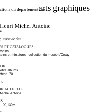
arts graphiques
ctions du département des
enri Michel Antoine
se
, assise de dos
S ET CATALOGUES :
essins
sins et miniatures, collection du musée d'Orsay
ON :
etits albums
enri -70-
cto
ON ACTUELLE :
Michel Antoine
S :
L. 00,130m