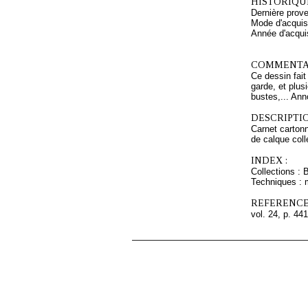
HISTORIQUE
Dernière prov
Mode d'acquisi
Année d'acquis
COMMENTAI
Ce dessin fait
garde, et plus
bustes,... Ann
DESCRIPTIO
Carnet cartonn
de calque coll
INDEX :
Collections : 
Techniques : 
REFERENCE
vol. 24, p. 441