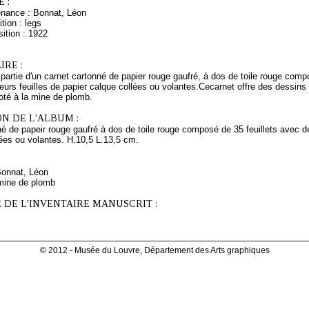
 :
enance : Bonnat, Léon
tion : legs
ition : 1922
RE :
 partie d'un carnet cartonné de papier rouge gaufré, à dos de toile rouge com
ieurs feuilles de papier calque collées ou volantes.Cecarnet offre des dessins
oté à la mine de plomb.
N DE L'ALBUM :
é de papeir rouge gaufré à dos de toile rouge composé de 35 feuillets avec de
ées ou volantes. H.10,5 L.13,5 cm.
Bonnat, Léon
mine de plomb
 DE L'INVENTAIRE MANUSCRIT :
© 2012 - Musée du Louvre, Département des Arts graphiques