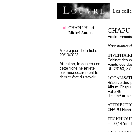
Les colle
CHAPU Henri
CHAPU H
Michel Antoine
Ecole françai
Note manuscri
Mise à jour de la fiche
20/10/2023
INVENTAIRE
Cabinet des d
Attention, le contenu de
Fonds des des
cette fiche ne reflète
RF 23153, 87
pas nécessairement le
dernier état du savoir.
LOCALISATI
Réserve des p
Album Chapu H
Folio 46
dessiné au re
ATTRIBUTI
CHAPU Henri 
TECHNIQUE
H. 00,147m ; 