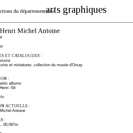
arts graphiques
ctions du département des
enri Michel Antoine
se
te
S ET CATALOGUES :
essins
sins et miniatures, collection du musée d'Orsay
ON :
etits albums
enri -59-
cto
ON ACTUELLE :
Michel Antoine
S :
L. 00,097m