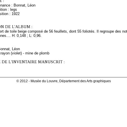
 :
enance : Bonnat, Léon
tion : legs
ition : 1922
N DE L'ALBUM :
rt de toile beige composé de 56 feuillets, dont 55 foliotés. Il regroupe des n
es.... H: 0,148 ; L: 0,96.
Bonnat, Léon
rayon (violet) - mine de plomb
 DE L'INVENTAIRE MANUSCRIT :
© 2012 - Musée du Louvre, Département des Arts graphiques