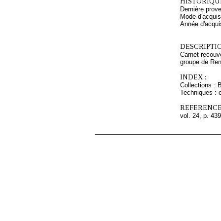
HISTORIQUE
Dernière prov
Mode d'acquisi
Année d'acquis
DESCRIPTIO
Carnet recouve
groupe de Renn
INDEX :
Collections : 
Techniques : c
REFERENCE
vol. 24, p. 439