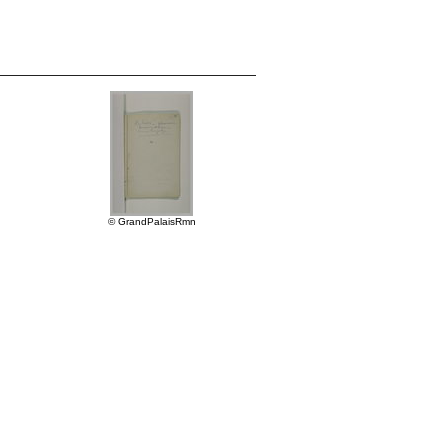
© GrandPalaisRmn