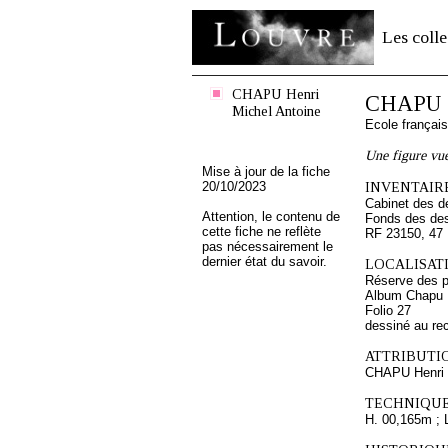
Les colle
CHAPU Henri
CHAPU H
Michel Antoine
Ecole françai
Une figure vu
Mise à jour de la fiche
20/10/2023
INVENTAIRE
Cabinet des d
Attention, le contenu de
Fonds des des
cette fiche ne reflète
RF 23150, 47
pas nécessairement le
dernier état du savoir.
LOCALISATI
Réserve des p
Album Chapu H
Folio 27
dessiné au re
ATTRIBUTI
CHAPU Henri 
TECHNIQUE
H. 00,165m ; 