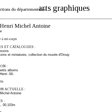
arts graphiques
ctions du département des
enri Michel Antoine
se
e à mi-corps
S ET CATALOGUES :
essins
sins et miniatures, collection du musée d'Orsay
ON :
etits albums
enri -56-
cto
ON ACTUELLE :
Michel Antoine
S :
L. 00,103m