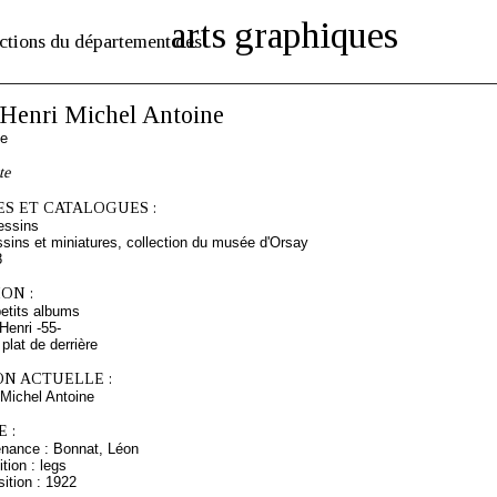
arts graphiques
ctions du département des
enri Michel Antoine
se
te
S ET CATALOGUES :
essins
sins et miniatures, collection du musée d'Orsay
8
ON :
etits albums
enri -55-
plat de derrière
ON ACTUELLE :
Michel Antoine
 :
enance : Bonnat, Léon
tion : legs
ition : 1922