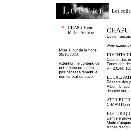
Les colle
CHAPU Henri
CHAPU H
Michel Antoine
Ecole françai
Note manuscri
Mise à jour de la fiche
20/10/2023
INVENTAIRE
Cabinet des d
Attention, le contenu de
Fonds des des
cette fiche ne reflète
RF 23144, 10
pas nécessairement le
dernier état du savoir.
LOCALISATI
Réserve des p
Album Chapu H
dessiné sur le 
ATTRIBUTI
CHAPU Henri 
HISTORIQUE
Dernière prov
Mode d'acquisi
Année d'acquis