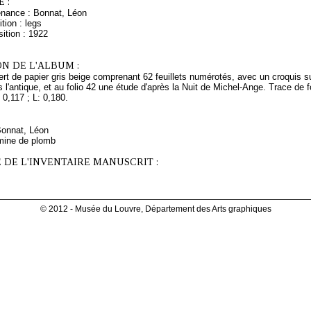
 :
enance : Bonnat, Léon
tion : legs
ition : 1922
N DE L'ALBUM :
rt de papier gris beige comprenant 62 feuillets numérotés, avec un croquis su
s l'antique, et au folio 42 une étude d'après la Nuit de Michel-Ange. Trace de 
 0,117 ; L: 0,180.
Bonnat, Léon
mine de plomb
 DE L'INVENTAIRE MANUSCRIT :
© 2012 - Musée du Louvre, Département des Arts graphiques