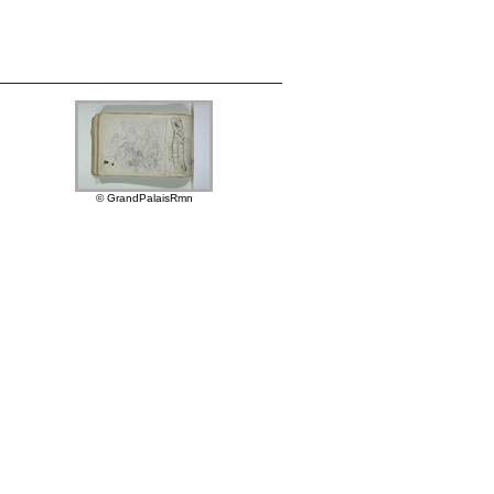
© GrandPalaisRmn