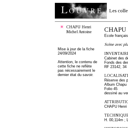
Les colle
CHAPU Henri
CHAPU H
Michel Antoine
Ecole françai
Scène avec plu
Mise à jour de la fiche
24/09/2024
INVENTAIRE
Cabinet des d
Attention, le contenu de
Fonds des des
cette fiche ne reflète
RF 23142, 34
pas nécessairement le
dernier état du savoir.
LOCALISATI
Réserve des p
Album Chapu H
Folio 45
dessiné au ve
ATTRIBUTI
CHAPU Henri 
TECHNIQUE
H. 00,114m ; 