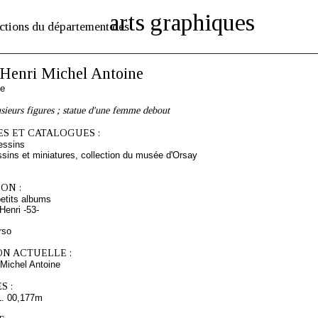
arts graphiques
ctions du département des
enri Michel Antoine
se
sieurs figures ; statue d'une femme debout
S ET CATALOGUES :
essins
sins et miniatures, collection du musée d'Orsay
ON :
etits albums
enri -53-
rso
ON ACTUELLE :
Michel Antoine
S :
L. 00,177m