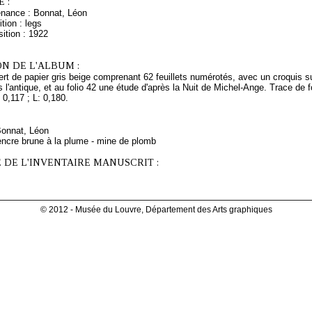
 :
enance : Bonnat, Léon
tion : legs
ition : 1922
N DE L'ALBUM :
rt de papier gris beige comprenant 62 feuillets numérotés, avec un croquis su
s l'antique, et au folio 42 une étude d'après la Nuit de Michel-Ange. Trace de 
 0,117 ; L: 0,180.
Bonnat, Léon
encre brune à la plume - mine de plomb
 DE L'INVENTAIRE MANUSCRIT :
© 2012 - Musée du Louvre, Département des Arts graphiques