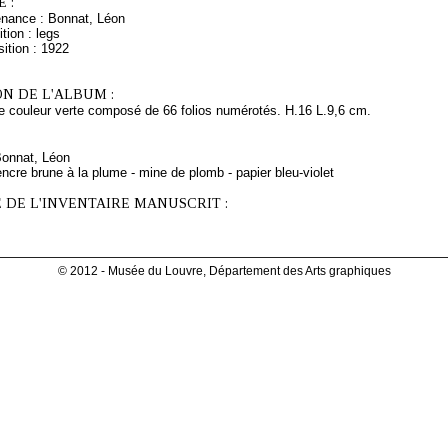
 :
enance : Bonnat, Léon
tion : legs
ition : 1922
N DE L'ALBUM :
de couleur verte composé de 66 folios numérotés. H.16 L.9,6 cm.
Bonnat, Léon
ncre brune à la plume - mine de plomb - papier bleu-violet
 DE L'INVENTAIRE MANUSCRIT :
© 2012 - Musée du Louvre, Département des Arts graphiques