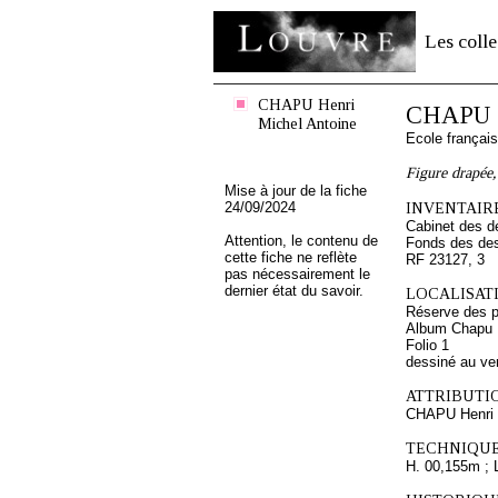
Les colle
CHAPU Henri
CHAPU H
Michel Antoine
Ecole françai
Figure drapée,
Mise à jour de la fiche
24/09/2024
INVENTAIRE
Cabinet des d
Attention, le contenu de
Fonds des des
cette fiche ne reflète
RF 23127, 3
pas nécessairement le
dernier état du savoir.
LOCALISATI
Réserve des p
Album Chapu H
Folio 1
dessiné au ve
ATTRIBUTI
CHAPU Henri 
TECHNIQUE
H. 00,155m ; 