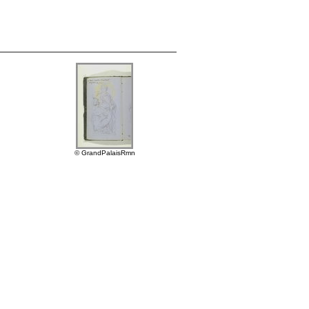
© GrandPalaisRmn