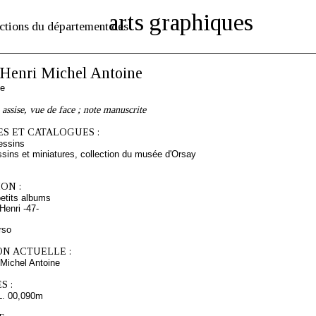
arts graphiques
ctions du département des
enri Michel Antoine
se
 assise, vue de face ; note manuscrite
S ET CATALOGUES :
essins
sins et miniatures, collection du musée d'Orsay
ON :
etits albums
enri -47-
rso
ON ACTUELLE :
Michel Antoine
S :
L. 00,090m