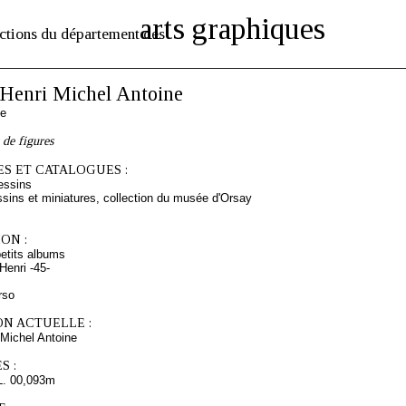
arts graphiques
ctions du département des
enri Michel Antoine
se
 de figures
S ET CATALOGUES :
essins
sins et miniatures, collection du musée d'Orsay
ON :
etits albums
enri -45-
rso
ON ACTUELLE :
Michel Antoine
S :
L. 00,093m