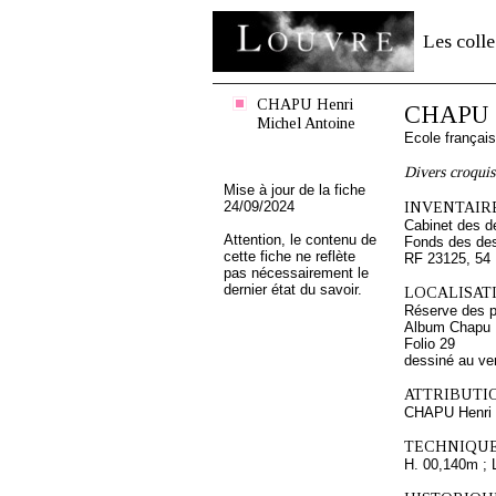
Les colle
CHAPU Henri
CHAPU H
Michel Antoine
Ecole françai
Divers croquis
Mise à jour de la fiche
24/09/2024
INVENTAIRE
Cabinet des d
Attention, le contenu de
Fonds des des
cette fiche ne reflète
RF 23125, 54
pas nécessairement le
dernier état du savoir.
LOCALISATI
Réserve des p
Album Chapu H
Folio 29
dessiné au ve
ATTRIBUTI
CHAPU Henri 
TECHNIQUE
H. 00,140m ; 