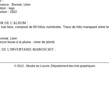
 :
enance : Bonnat, Léon
tion : legs
ition : 1922
N DE L'ALBUM :
e toie bise, composé de 60 folios numérotés. Trace de folio manquant entre les
Bonnat, Léon
encre brune à la plume - mine de plomb
 DE L'INVENTAIRE MANUSCRIT :
© 2012 - Musée du Louvre, Département des Arts graphiques