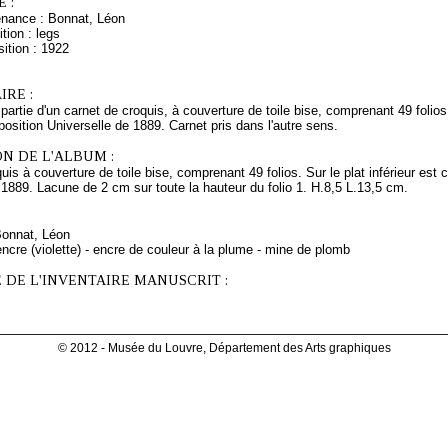
 :
enance : Bonnat, Léon
tion : legs
ition : 1922
RE :
partie d'un carnet de croquis, à couverture de toile bise, comprenant 49 folios. 
xposition Universelle de 1889. Carnet pris dans l'autre sens.
N DE L'ALBUM :
is à couverture de toile bise, comprenant 49 folios. Sur le plat inférieur est co
 1889. Lacune de 2 cm sur toute la hauteur du folio 1. H.8,5 L.13,5 cm.
Bonnat, Léon
ncre (violette) - encre de couleur à la plume - mine de plomb
 DE L'INVENTAIRE MANUSCRIT :
© 2012 - Musée du Louvre, Département des Arts graphiques