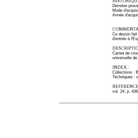
HISTORIQUE
Dernière prov
Mode d'acquisi
Année d'acquis
COMMENTAI
Ce dessin fait 
d'entrée à l'E
DESCRIPTIO
Carnet de croqu
universelle de
INDEX :
Collections : 
Techniques : e
REFERENCE
vol. 24, p. 436