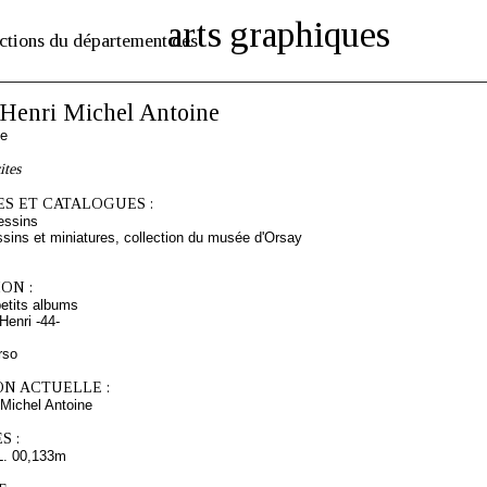
arts graphiques
ctions du département des
enri Michel Antoine
se
ites
S ET CATALOGUES :
essins
sins et miniatures, collection du musée d'Orsay
ON :
etits albums
enri -44-
rso
ON ACTUELLE :
Michel Antoine
S :
L. 00,133m