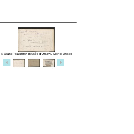
© GrandPalaisRmn (Musée d'Orsay) / Michel Urtado