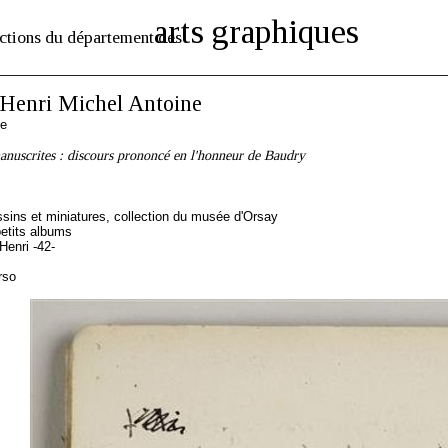
arts graphiques
ctions du département des
enri Michel Antoine
se
nuscrites : discours prononcé en l'honneur de Baudry
sins et miniatures, collection du musée d'Orsay
etits albums
enri -42-
rso