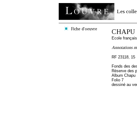
Les colle
Fiche d'oeuvre
CHAPU H
Ecole françai
Annotations ma
RF 23118, 15
Fonds des des
Réserve des p
Album Chapu H
Folio 7
dessiné au ve