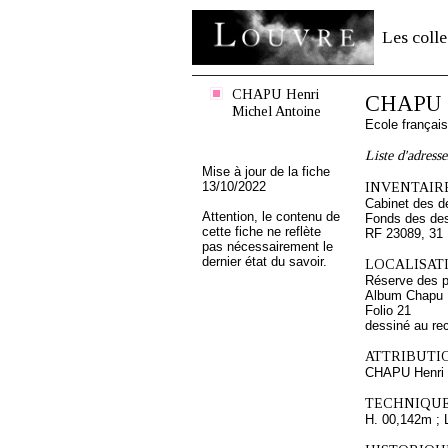
Les colle
CHAPU Henri
CHAPU H
Michel Antoine
Ecole françai
Liste d'adresse
Mise à jour de la fiche
13/10/2022
INVENTAIRE
Cabinet des d
Attention, le contenu de
Fonds des des
cette fiche ne reflète
RF 23089, 31
pas nécessairement le
dernier état du savoir.
LOCALISATI
Réserve des p
Album Chapu H
Folio 21
dessiné au re
ATTRIBUTI
CHAPU Henri 
TECHNIQUE
H. 00,142m ; 