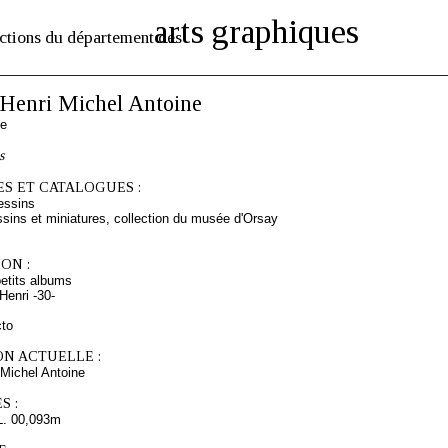
arts graphiques
ctions du département des
enri Michel Antoine
se
s
S ET CATALOGUES :
essins
sins et miniatures, collection du musée d'Orsay
ON :
etits albums
enri -30-
cto
ON ACTUELLE :
Michel Antoine
S :
L. 00,093m