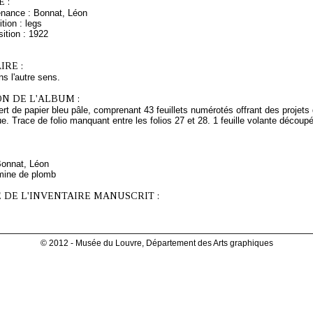
 :
enance : Bonnat, Léon
tion : legs
ition : 1922
RE :
ns l'autre sens.
N DE L'ALBUM :
rt de papier bleu pâle, comprenant 43 feuillets numérotés offrant des projet
que. Trace de folio manquant entre les folios 27 et 28. 1 feuille volante découp
Bonnat, Léon
mine de plomb
 DE L'INVENTAIRE MANUSCRIT :
© 2012 - Musée du Louvre, Département des Arts graphiques