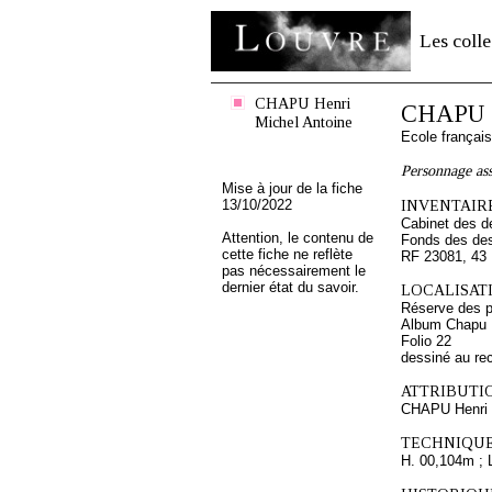
Les colle
CHAPU Henri
CHAPU H
Michel Antoine
Ecole françai
Personnage ass
Mise à jour de la fiche
13/10/2022
INVENTAIRE
Cabinet des d
Attention, le contenu de
Fonds des des
cette fiche ne reflète
RF 23081, 43
pas nécessairement le
dernier état du savoir.
LOCALISATI
Réserve des p
Album Chapu H
Folio 22
dessiné au re
ATTRIBUTI
CHAPU Henri 
TECHNIQUE
H. 00,104m ; 