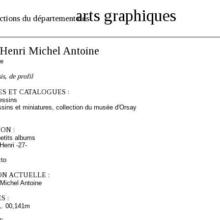
arts graphiques
ctions du département des
enri Michel Antoine
se
is, de profil
S ET CATALOGUES :
essins
sins et miniatures, collection du musée d'Orsay
ON :
etits albums
enri -27-
cto
ON ACTUELLE :
Michel Antoine
S :
L. 00,141m