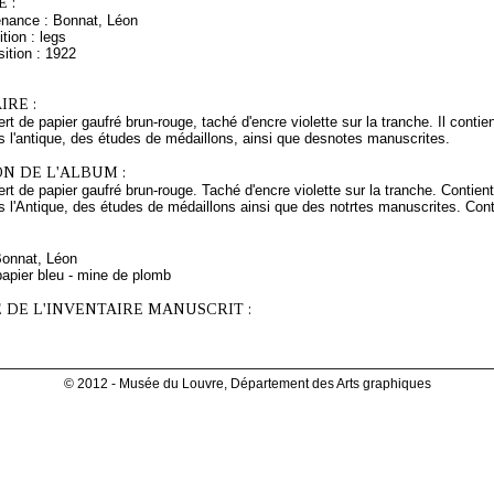
 :
enance : Bonnat, Léon
tion : legs
ition : 1922
RE :
rt de papier gaufré brun-rouge, taché d'encre violette sur la tranche. Il cont
s l'antique, des études de médaillons, ainsi que desnotes manuscrites.
N DE L'ALBUM :
rt de papier gaufré brun-rouge. Taché d'encre violette sur la tranche. Conti
s l'Antique, des études de médaillons ainsi que des notrtes manuscrites. Cont
Bonnat, Léon
papier bleu - mine de plomb
 DE L'INVENTAIRE MANUSCRIT :
© 2012 - Musée du Louvre, Département des Arts graphiques