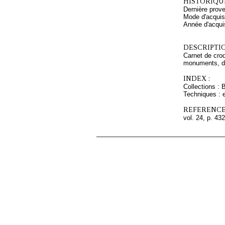
HISTORIQUE
Dernière prov
Mode d'acquisi
Année d'acquis
DESCRIPTIO
Carnet de croq
monuments, de 
INDEX :
Collections : 
Techniques : e
REFERENCE
vol. 24, p. 432