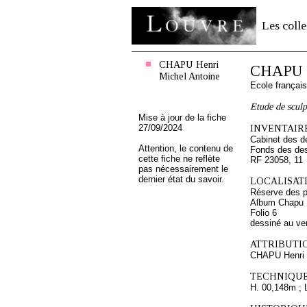
Les colle
CHAPU Henri
CHAPU H
Michel Antoine
Ecole françai
Etude de sculp
Mise à jour de la fiche
27/09/2024
INVENTAIRE
Cabinet des d
Attention, le contenu de
Fonds des des
cette fiche ne reflète
RF 23058, 11
pas nécessairement le
dernier état du savoir.
LOCALISATI
Réserve des p
Album Chapu H
Folio 6
dessiné au ve
ATTRIBUTI
CHAPU Henri 
TECHNIQUE
H. 00,148m ; 