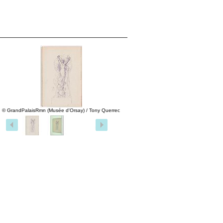
© GrandPalaisRmn (Musée d'Orsay) / Tony Querrec