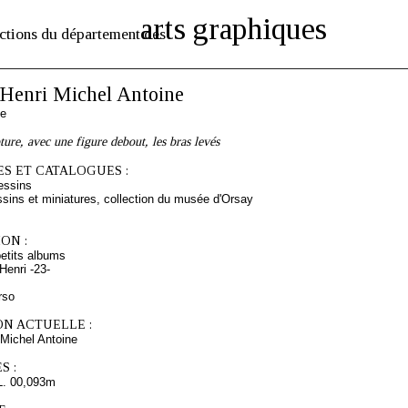
arts graphiques
ctions du département des
enri Michel Antoine
se
ture, avec une figure debout, les bras levés
S ET CATALOGUES :
essins
sins et miniatures, collection du musée d'Orsay
ON :
etits albums
enri -23-
rso
ON ACTUELLE :
Michel Antoine
S :
L. 00,093m