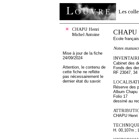
Les colle
CHAPU Henri
CHAPU H
Michel Antoine
Ecole françai
Notes manuscr
Mise à jour de la fiche
24/09/2024
INVENTAIRE
Cabinet des d
Attention, le contenu de
Fonds des des
cette fiche ne reflète
RF 23047, 34
pas nécessairement le
dernier état du savoir.
LOCALISATI
Réserve des p
Album Chapu H
Folio 17
dessiné au re
ATTRIBUTI
CHAPU Henri 
TECHNIQUE
H. 00,107m ; 