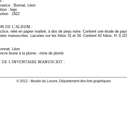
 :
enance : Bonnat, Léon
tion : legs
ition : 1922
N DE L'ALBUM :
tice, relié en papier marbré, à dos de peau noire. Contient une étude de pa
es manuscrites. Lacunes sur les folios 31 et 34. Contient 42 folios. H. 0,115
Bonnat, Léon
encre brune à la plume - mine de plomb
 DE L'INVENTAIRE MANUSCRIT :
© 2012 - Musée du Louvre, Département des Arts graphiques