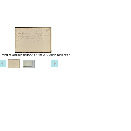
GrandPalaisRmn (Musée d'Orsay) / Adrien Didierjean