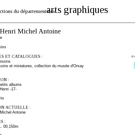
arts graphiques
ctions du département des
enri Michel Antoine
se
ites
S ET CATALOGUES :
© 
essins
sins et miniatures, collection du musée d'Orsay
ON :
etits albums
enri -17-
cto
ON ACTUELLE :
Michel Antoine
S :
L. 00,150m