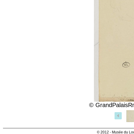
© GrandPalaisRm
© 2012 - Musée du Lou