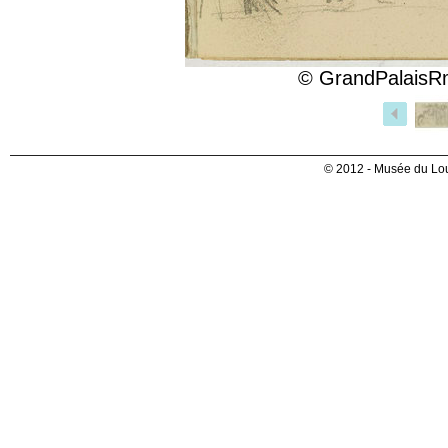
© GrandPalaisRm
© 2012 - Musée du Lou