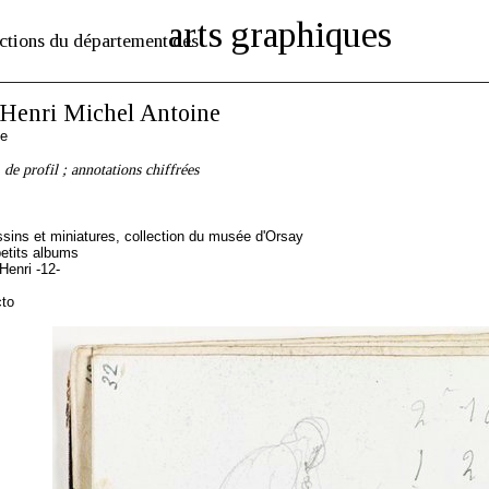
arts graphiques
ctions du département des
enri Michel Antoine
se
de profil ; annotations chiffrées
sins et miniatures, collection du musée d'Orsay
etits albums
enri -12-
cto