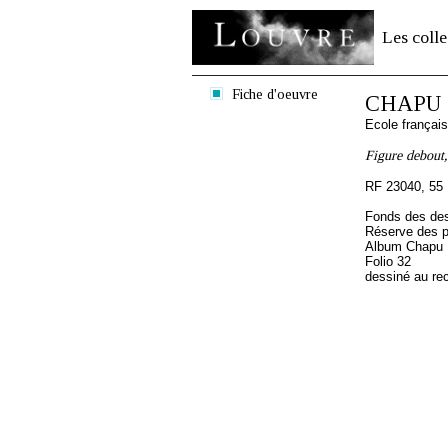
Les colle
Fiche d'oeuvre
CHAPU H
Ecole françai
Figure debout, 
RF 23040, 55
Fonds des des
Réserve des p
Album Chapu H
Folio 32
dessiné au re