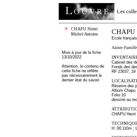
Les colle
CHAPU Henri
CHAPU H
Michel Antoine
Ecole françai
Sainte Famille 
Mise à jour de la fiche
13/10/2022
INVENTAIRE
Cabinet des d
Attention, le contenu de
Fonds des des
cette fiche ne reflète
RF 23037, 19
pas nécessairement le
dernier état du savoir.
LOCALISATI
Réserve des p
Album Chapu H
Folio 10
dessiné au re
ATTRIBUTI
CHAPU Henri 
TECHNIQUE
H. 00,110m ; 