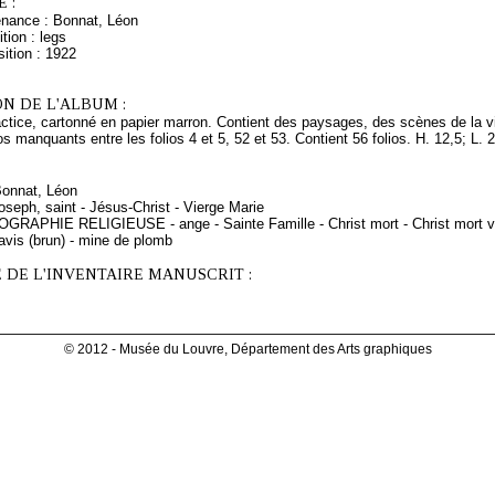
 :
enance : Bonnat, Léon
tion : legs
ition : 1922
N DE L'ALBUM :
tice, cartonné en papier marron. Contient des paysages, des scènes de la vi
os manquants entre les folios 4 et 5, 52 et 53. Contient 56 folios. H. 12,5; L. 2
Bonnat, Léon
seph, saint - Jésus-Christ - Vierge Marie
OGRAPHIE RELIGIEUSE - ange - Sainte Famille - Christ mort - Christ mort ve
avis (brun) - mine de plomb
 DE L'INVENTAIRE MANUSCRIT :
© 2012 - Musée du Louvre, Département des Arts graphiques