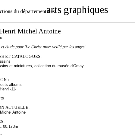
arts graphiques
ctions du département des
enri Michel Antoine
se
et étude pour 'Le Christ mort veillé par les anges'
S ET CATALOGUES :
essins
sins et miniatures, collection du musée d'Orsay
ON :
etits albums
enri -11-
cto
ON ACTUELLE :
Michel Antoine
S :
L. 00,173m