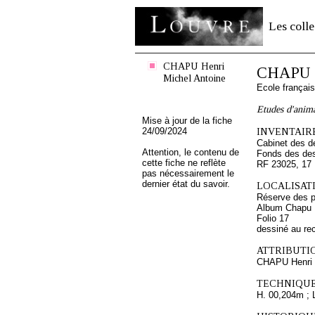
Les colle
CHAPU Henri
CHAPU H
Michel Antoine
Ecole françai
Etudes d'anim
Mise à jour de la fiche
24/09/2024
INVENTAIRE
Cabinet des d
Attention, le contenu de
Fonds des des
cette fiche ne reflète
RF 23025, 17
pas nécessairement le
dernier état du savoir.
LOCALISATI
Réserve des p
Album Chapu H
Folio 17
dessiné au re
ATTRIBUTI
CHAPU Henri 
TECHNIQUE
H. 00,204m ; 