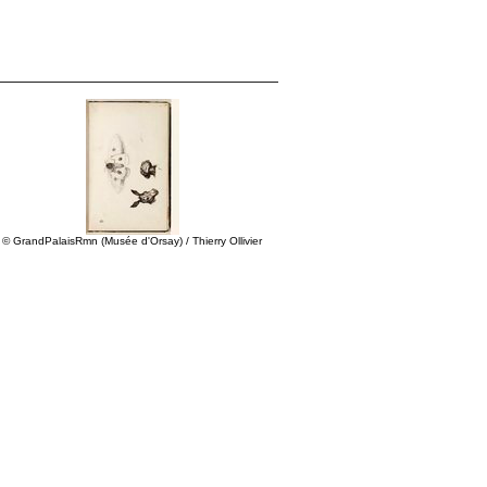
© GrandPalaisRmn (Musée d'Orsay) / Thierry Ollivier