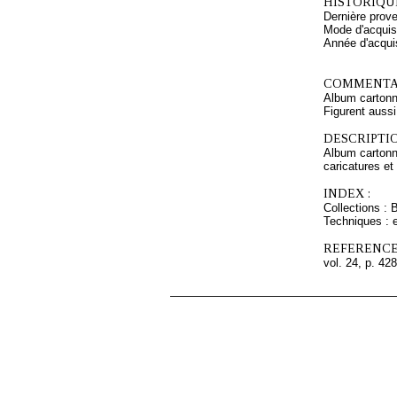
HISTORIQUE
Dernière prov
Mode d'acquisi
Année d'acquis
COMMENTAI
Album cartonn
Figurent aussi
DESCRIPTIO
Album cartonn
caricatures et
INDEX :
Collections : 
Techniques : e
REFERENCE
vol. 24, p. 428