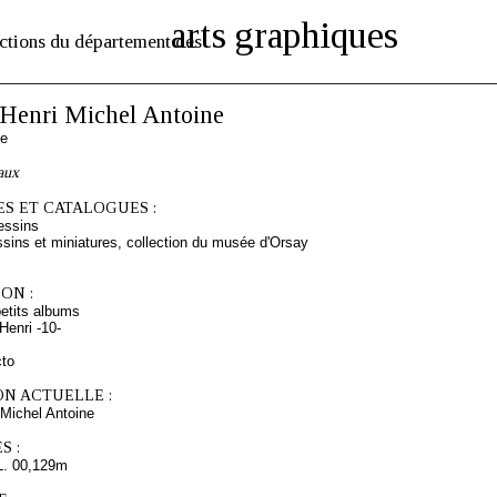
arts graphiques
ctions du département des
enri Michel Antoine
se
aux
S ET CATALOGUES :
essins
sins et miniatures, collection du musée d'Orsay
ON :
etits albums
enri -10-
cto
ON ACTUELLE :
Michel Antoine
S :
L. 00,129m