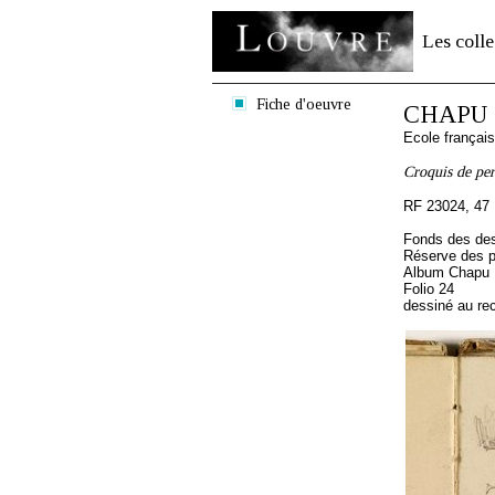
Les colle
Fiche d'oeuvre
CHAPU H
Ecole françai
Croquis de per
RF 23024, 47
Fonds des des
Réserve des p
Album Chapu H
Folio 24
dessiné au re