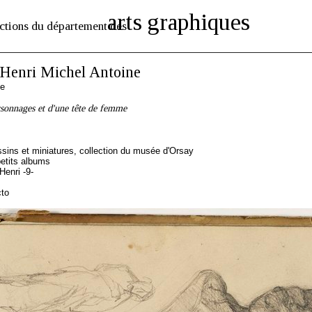
arts graphiques
ctions du département des
enri Michel Antoine
se
sonnages et d'une tête de femme
sins et miniatures, collection du musée d'Orsay
etits albums
enri -9-
cto