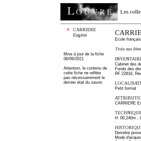
Les colle
CARRIERE
CARRIE
Eugène
Ecole françai
Trois nus fémi
Mise à jour de la fiche
06/09/2021
INVENTAIRE
Cabinet des d
Attention, le contenu de
Fonds des des
cette fiche ne reflète
RF 22816, Re
pas nécessairement le
dernier état du savoir.
LOCALISATI
Petit format
ATTRIBUTI
CARRIERE E
TECHNIQUE
H. 00,240m ; 
HISTORIQUE
Dernière prove
Mode d'acquisi