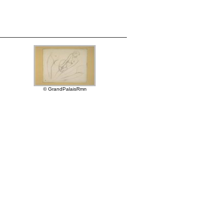
© GrandPalaisRmn