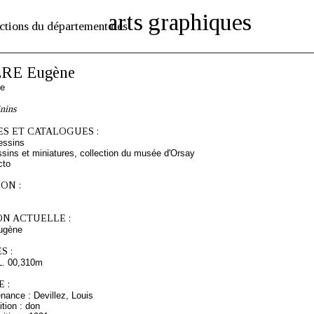
arts graphiques
ctions du département des
RE Eugène
se
nins
S ET CATALOGUES :
essins
sins et miniatures, collection du musée d'Orsay
cto
ON :
ON ACTUELLE :
ugène
S :
L. 00,310m
 :
nance : Devillez, Louis
tion : don