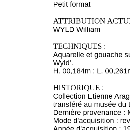
Petit format
ATTRIBUTION ACTUE
WYLD William
TECHNIQUES :
Aquarelle et gouache su
Wyld'.
H. 00,184m ; L. 00,261
HISTORIQUE :
Collection Etienne Ara
transféré au musée du
Dernière provenance :
Mode d'acquisition : r
Année d'acquisition : 1