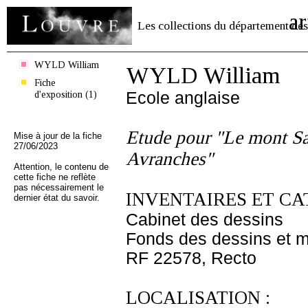
ar
Les collections du département des
WYLD William
WYLD William
Fiche
d'exposition (1)
Ecole anglaise
Etude pour "Le mont Sa
Mise à jour de la fiche
27/06/2023
Avranches"
Attention, le contenu de
cette fiche ne reflète
pas nécessairement le
INVENTAIRES ET CA
dernier état du savoir.
Cabinet des dessins
Fonds des dessins et m
RF 22578, Recto
LOCALISATION :