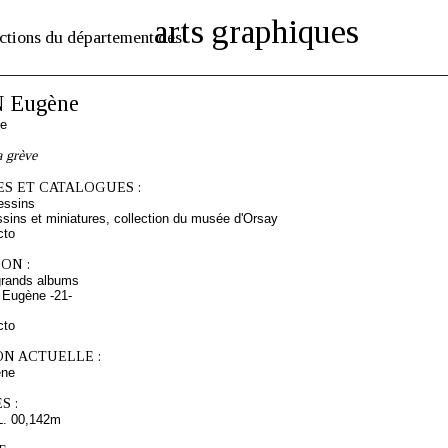
arts graphiques
ctions du département des
 Eugène
se
a grève
S ET CATALOGUES :
essins
sins et miniatures, collection du musée d'Orsay
cto
ON :
grands albums
 Eugène -21-
cto
ON ACTUELLE :
ne
S :
L. 00,142m