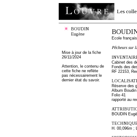
Les colle
BOUDIN
BOUDIN
Eugène
Ecole françai
Pêcheurs sur l
Mise à jour de la fiche
26/11/2024
INVENTAIRE
Cabinet des d
Attention, le contenu de
Fonds des des
cette fiche ne reflète
RF 22153, Re
pas nécessairement le
dernier état du savoir.
LOCALISATI
Réserve des 
Album Boudin
Folio 41
rapporté au re
ATTRIBUTI
BOUDIN Eugè
TECHNIQUE
H. 00,096m ; 