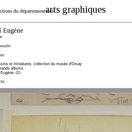
arts graphiques
ctions du département des
 Eugène
se
moulin
rso
sins et miniatures, collection du musée d'Orsay
grands albums
 Eugène -21-
cto