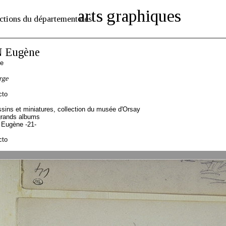
arts graphiques
ctions du département des
 Eugène
se
rge
cto
sins et miniatures, collection du musée d'Orsay
grands albums
 Eugène -21-
cto