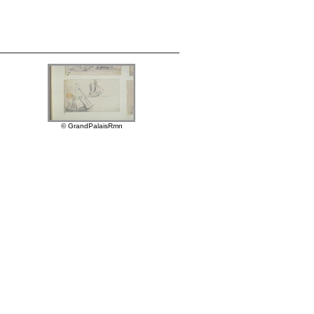
© GrandPalaisRmn