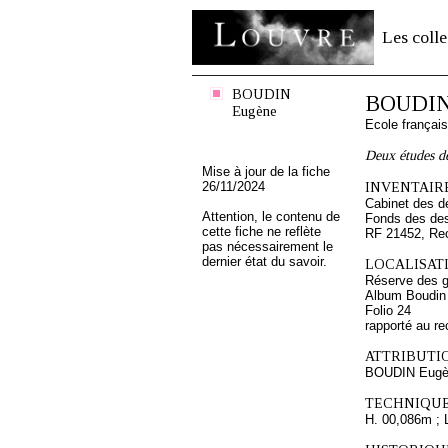
Les colle
BOUDIN
BOUDIN
Eugène
Ecole françai
Deux études de
Mise à jour de la fiche
26/11/2024
INVENTAIRE
Cabinet des d
Attention, le contenu de
Fonds des des
cette fiche ne reflète
RF 21452, Re
pas nécessairement le
dernier état du savoir.
LOCALISATI
Réserve des 
Album Boudin
Folio 24
rapporté au re
ATTRIBUTI
BOUDIN Eugè
TECHNIQUE
H. 00,086m ; 