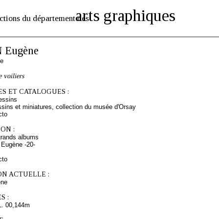
arts graphiques
ctions du département des
 Eugène
se
 voiliers
S ET CATALOGUES :
essins
sins et miniatures, collection du musée d'Orsay
cto
ON :
grands albums
 Eugène -20-
cto
ON ACTUELLE :
ne
S :
L. 00,144m