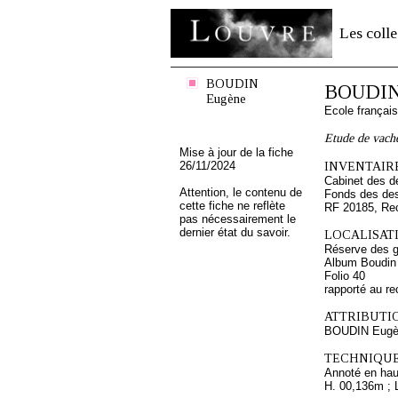
Les colle
BOUDIN
BOUDIN
Eugène
Ecole françai
Etude de vach
Mise à jour de la fiche
26/11/2024
INVENTAIRE
Cabinet des d
Attention, le contenu de
Fonds des des
cette fiche ne reflète
RF 20185, Re
pas nécessairement le
dernier état du savoir.
LOCALISATI
Réserve des 
Album Boudin
Folio 40
rapporté au re
ATTRIBUTI
BOUDIN Eugè
TECHNIQUE
Annoté en haut
H. 00,136m ; 