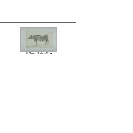
© GrandPalaisRmn