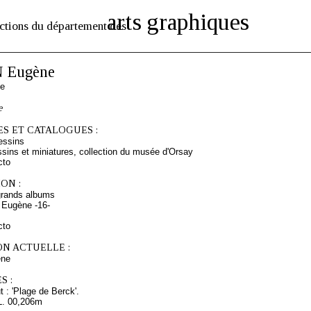
arts graphiques
ctions du département des
 Eugène
se
e
S ET CATALOGUES :
essins
sins et miniatures, collection du musée d'Orsay
cto
ON :
grands albums
 Eugène -16-
cto
ON ACTUELLE :
ne
S :
 : 'Plage de Berck'.
L. 00,206m