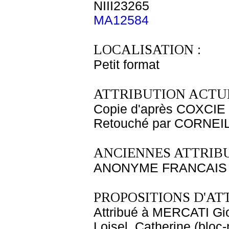
NIII23265
MA12584
LOCALISATION :
Petit format
ATTRIBUTION ACTUE
Copie d'après COXCIE M
Retouché par CORNEILL
ANCIENNES ATTRIBU
ANONYME FRANCAIS X
PROPOSITIONS D'AT
Attribué à MERCATI Gio
Loisel, Catherine (bloc-