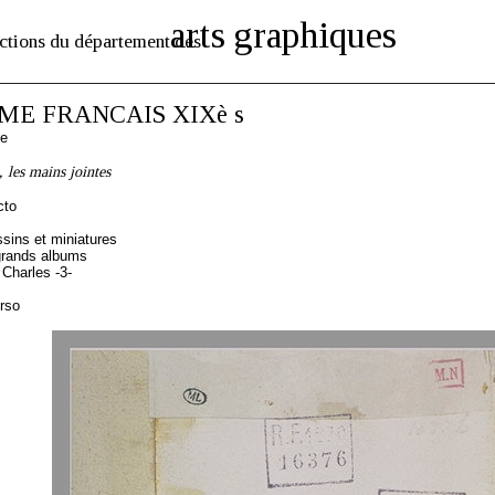
arts graphiques
ctions du département des
E FRANCAIS XIXè s
se
, les mains jointes
cto
sins et miniatures
grands albums
Charles -3-
erso