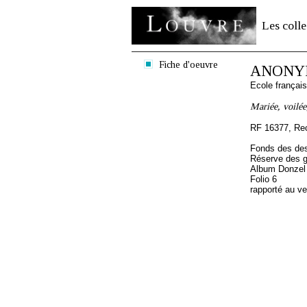
Les colle
Fiche d'oeuvre
ANONYM
Ecole françai
Mariée, voilée
RF 16377, Re
Fonds des des
Réserve des 
Album Donzel 
Folio 6
rapporté au v