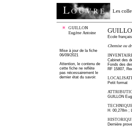
Les colle
GUILLON
GUILLON
Eugène Antoine
Ecole françai
Chemise ou dr
Mise à jour de la fiche
06/09/2021
INVENTAIRE
Cabinet des d
Attention, le contenu de
Fonds des des
cette fiche ne reflète
RF 15807, Re
pas nécessairement le
dernier état du savoir.
LOCALISATI
Petit format
ATTRIBUTI
GUILLON Eugè
TECHNIQUE
H. 00,278m ; 
HISTORIQUE
Dernière pro