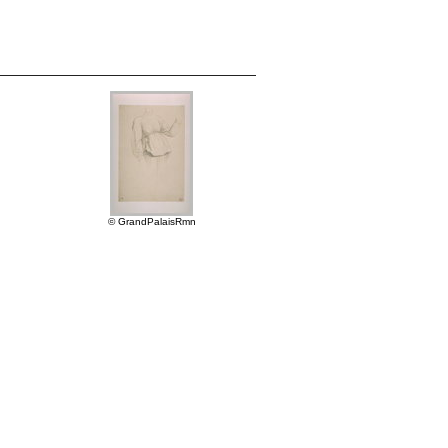
© GrandPalaisRmn