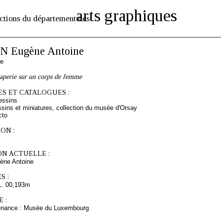
arts graphiques
ctions du département des
 Eugène Antoine
se
aperie sur un corps de femme
S ET CATALOGUES :
essins
sins et miniatures, collection du musée d'Orsay
cto
ON :
ON ACTUELLE :
ne Antoine
S :
L. 00,193m
 :
venance : Musée du Luxembourg