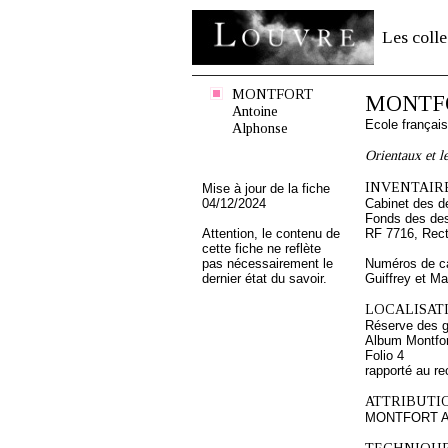
Les colle
MONTFORT
MONTFO
Antoine
Ecole françai
Alphonse
Orientaux et l
INVENTAIRE
Mise à jour de la fiche
04/12/2024
Cabinet des d
Fonds des des
Attention, le contenu de
RF 7716, Rec
cette fiche ne reflète
pas nécessairement le
Numéros de ca
dernier état du savoir.
Guiffrey et M
LOCALISATI
Réserve des 
Album Montfor
Folio 4
rapporté au re
ATTRIBUTI
MONTFORT An