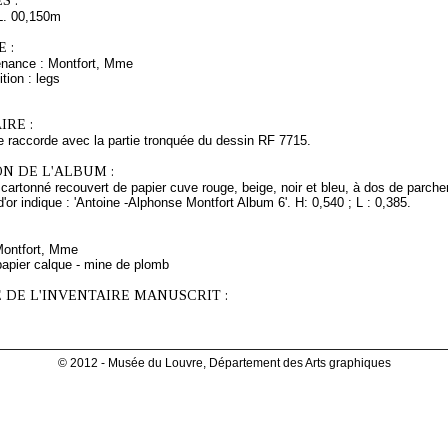
S :
L. 00,150m
 :
enance : Montfort, Mme
tion : legs
RE :
se raccorde avec la partie tronquée du dessin RF 7715.
N DE L'ALBUM :
cartonné recouvert de papier cuve rouge, beige, noir et bleu, à dos de parchem
 d'or indique : 'Antoine -Alphonse Montfort Album 6'. H: 0,540 ; L : 0,385.
 Montfort, Mme
papier calque - mine de plomb
 DE L'INVENTAIRE MANUSCRIT :
© 2012 - Musée du Louvre, Département des Arts graphiques