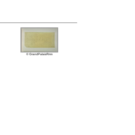
© GrandPalaisRmn