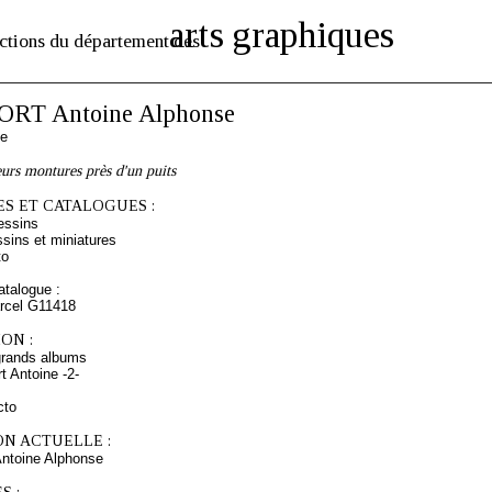
arts graphiques
ctions du département des
RT Antoine Alphonse
se
eurs montures près d'un puits
S ET CATALOGUES :
essins
sins et miniatures
to
talogue :
arcel G11418
ON :
grands albums
t Antoine -2-
cto
ON ACTUELLE :
toine Alphonse