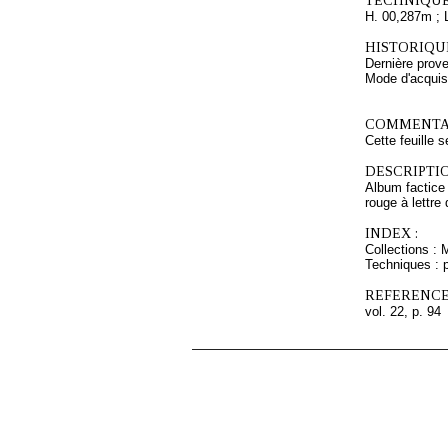
TECHNIQUE
H. 00,287m ; 
HISTORIQUE
Dernière prov
Mode d'acquisi
COMMENTAI
Cette feuille 
DESCRIPTIO
Album factice 
rouge à lettre
INDEX :
Collections :
Techniques : 
REFERENCE
vol. 22, p. 94