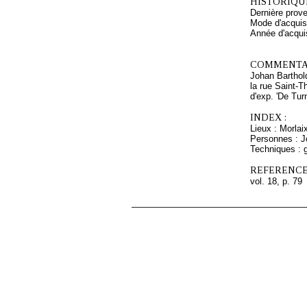
HISTORIQUE
Dernière prov
Mode d'acquisi
Année d'acquis
COMMENTAI
Johan Barthold
la rue Saint-T
d'exp. 'De Tur
INDEX :
Lieux : Morla
Personnes : J
Techniques : g
REFERENCE
vol. 18, p. 79