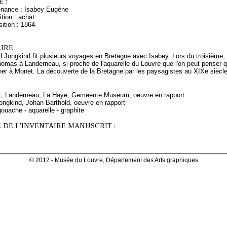
 :
enance : Isabey Eugène
tion : achat
ition : 1864
RE :
 Jongkind fit plusieurs voyages en Bretagne avec Isabey. Lors du troisième, e
homas à Landerneau, si proche de l'aquarelle du Louvre que l'on peut penser qu'
ner à Monet. La découverte de la Bretagne par les paysagistes au XIXe siècle'
ix, Landerneau, La Haye, Gemeente Museum, oeuvre en rapport
ongkind, Johan Barthold, oeuvre en rapport
ouache - aquarelle - graphite
 DE L'INVENTAIRE MANUSCRIT :
© 2012 - Musée du Louvre, Département des Arts graphiques