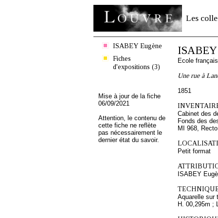
Les colle
ISABEY Eugène
ISABEY
Fiches
Ecole françai
d'expositions (3)
Une rue à Lan
1851
Mise à jour de la fiche
06/09/2021
INVENTAIRE
Cabinet des d
Attention, le contenu de
Fonds des des
cette fiche ne reflète
MI 968, Recto
pas nécessairement le
dernier état du savoir.
LOCALISATI
Petit format
ATTRIBUTI
ISABEY Eugè
TECHNIQUE
Aquarelle sur 
H. 00,295m ; 