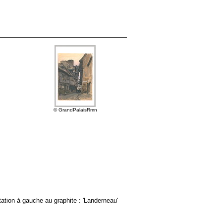
© GrandPalaisRmn
otation à gauche au graphite : 'Landerneau'