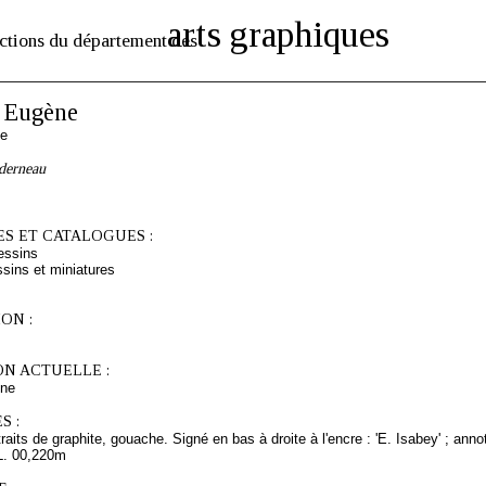
arts graphiques
ctions du département des
 Eugène
se
derneau
S ET CATALOGUES :
essins
sins et miniatures
ON :
ON ACTUELLE :
ne
S :
traits de graphite, gouache. Signé en bas à droite à l'encre : 'E. Isabey' ; ann
L. 00,220m