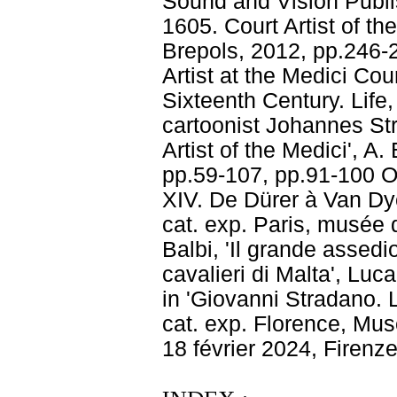
Sound and Vision Publi
1605. Court Artist of th
Brepols, 2012, pp.246-2
Artist at the Medici Cou
Sixteenth Century. Life
cartoonist Johannes St
Artist of the Medici', A
pp.59-107, pp.91-100 O.
XIV. De Dürer à Van Dyc
cat. exp. Paris, musée 
Balbi, 'Il grande assedi
cavalieri di Malta', Luc
in 'Giovanni Stradano. 
cat. exp. Florence, Mu
18 février 2024, Firenz