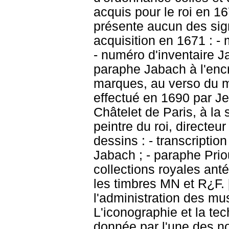
acquis pour le roi en 16
présente aucun des sig
acquisition en 1671 : - 
- numéro d'inventaire J
paraphe Jabach à l'encr
marques, au verso du 
effectué en 1690 par J
Châtelet de Paris, à la
peintre du roi, directeu
dessins : - transcriptio
Jabach ; - paraphe Prio
collections royales ant
les timbres MN et R¿F. 
l'administration des mu
L'iconographie et la te
donnée par l'une des no