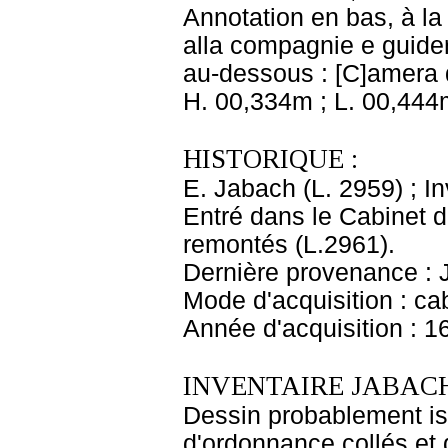
Annotation en bas, à la
alla compagnie e guiderle
au-dessous : [C]amera d
H. 00,334m ; L. 00,444
HISTORIQUE :
E. Jabach (L. 2959) ; I
Entré dans le Cabinet 
remontés (L.2961).
Dernière provenance : 
Mode d'acquisition : cab
Année d'acquisition : 1
INVENTAIRE JABACH
Dessin probablement is
d'ordonnance collés et 