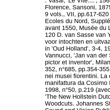
: Vasai, 'Le Vite....', 1
Florence, Sansoni, 187
9 vols., VII, pp.617-620
Ecoles du Nord, Suppl
avant 1550, Musée du L
120 D. van Sasse van Y
voor intochten en uitva
in 'Oud Holland', 3-4, 
Vannucci, 'Jan van der 
pictor et inventor', Mil
352, n°685, pp.354-355,
nei musei fiorentini. L
manifattura da Cosimo I
1998, n°50, p.219 (avec
'The New Hollstein Dut
Woodcuts. Johannes Str