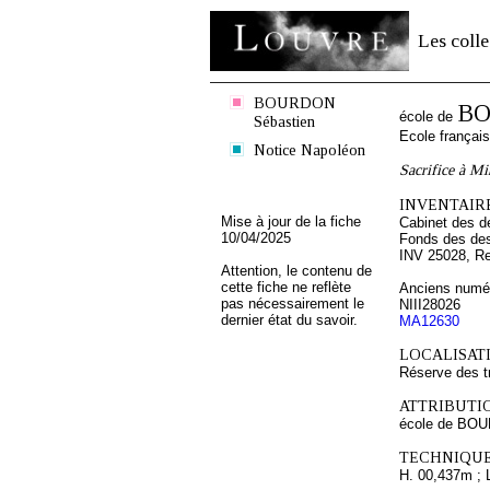
Les colle
BOURDON
BO
école de
Sébastien
Ecole françai
Notice Napoléon
Sacrifice à Mi
INVENTAIRE
Mise à jour de la fiche
Cabinet des d
10/04/2025
Fonds des des
INV 25028, R
Attention, le contenu de
cette fiche ne reflète
Anciens numér
pas nécessairement le
NIII28026
dernier état du savoir.
MA12630
LOCALISATI
Réserve des t
ATTRIBUTI
école de BO
TECHNIQUE
H. 00,437m ; 