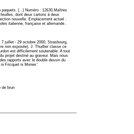
 paquets. (...) Numéro : 12630.Maîtres
 feuilles, dont deux cartons à deux
llection nouvelle. Emplacement actuel :
es italienne, française et allemande..
7 juillet - 29 octobre 2000, Strasbourg,
re non exposée). J. Thuillier classe ce
rdon est difficilement soutenable. A tout
, du projet destiné au graveur. Mais nous
à des rapports avec le double dessin du
ni Fricquet ni Monier.'
é de brun