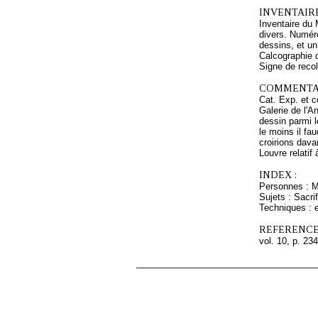
INVENTAIR
Inventaire du
divers. Numéro
dessins, et un
Calcographie 
Signe de recol
COMMENTAI
Cat. Exp. et c
Galerie de l'A
dessin parmi l
le moins il fa
croirions dava
Louvre relatif
INDEX :
Personnes : Mi
Sujets : Sacri
Techniques : e
REFERENCE
vol. 10, p. 234