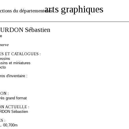
arts graphiques
ctions du département des
URDON Sébastien
se
nerve
S ET CATALOGUES :
essins
sins et miniatures
ecto
os d'inventaire :
ON :
rès grand format
ON ACTUELLE :
URDON Sébastien
S :
L. 00,700m