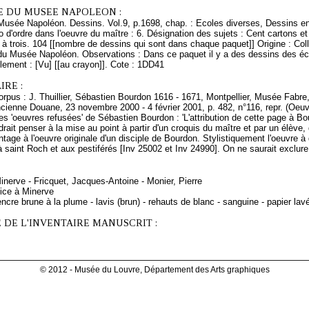
E DU MUSEE NAPOLEON :
 Musée Napoléon. Dessins. Vol.9, p.1698, chap. : Ecoles diverses, Dessins en
 d'ordre dans l'oeuvre du maître : 6. Désignation des sujets : Cent cartons et
 à trois. 104 [[nombre de dessins qui sont dans chaque paquet]] Origine : Co
du Musée Napoléon. Observations : Dans ce paquet il y a des dessins des écol
lement : [Vu] [[au crayon]]. Cote : 1DD41
RE :
orpus : J. Thuillier, Sébastien Bourdon 1616 - 1671, Montpellier, Musée Fabre, 
ncienne Douane, 23 novembre 2000 - 4 février 2001, p. 482, n°116, repr. (Oeuv
es 'oeuvres refusées' de Sébastien Bourdon : 'L'attribution de cette page à Bou
udrait penser à la mise au point à partir d'un croquis du maître et par un élève
ntage à l'oeuvre originale d'un disciple de Bourdon. Stylistiquement l'oeuvre 
 à saint Roch et aux pestiférés [Inv 25002 et Inv 24990]. On ne saurait exclure 
nerve - Fricquet, Jacques-Antoine - Monier, Pierre
fice à Minerve
ncre brune à la plume - lavis (brun) - rehauts de blanc - sanguine - papier lav
 DE L'INVENTAIRE MANUSCRIT :
© 2012 - Musée du Louvre, Département des Arts graphiques