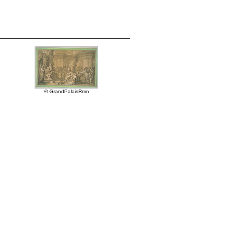
© GrandPalaisRmn