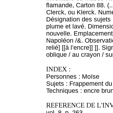
flamande, Carton 88. (.
Clerck, ou Klerck. Numé
Désignation des sujets
plume et lavé. Dimensio
nouvelle. Emplacement 
Napoléon /&. Observati
relié] [[à l'encre]] ]]. S
oblique / au crayon / su
INDEX :
Personnes : Moïse
Sujets : Frappement 
Techniques : encre brun
REFERENCE DE L'IN
vol. 8, p. 263