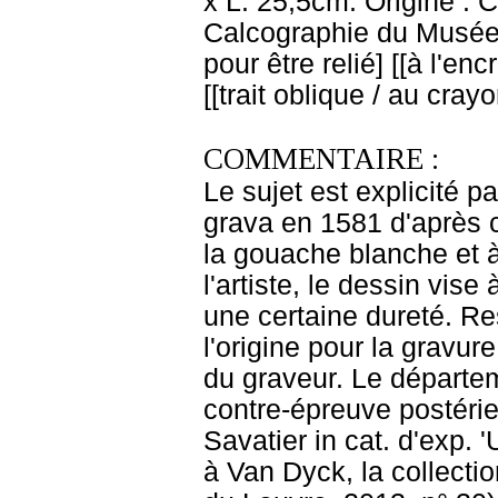
x L. 25,5cm. Origine : 
Calcographie du Musée
pour être relié] [[à l'en
[[trait oblique / au cray
COMMENTAIRE :
Le sujet est explicité p
grava en 1581 d'après c
la gouache blanche et à
l'artiste, le dessin vise
une certaine dureté. Res
l'origine pour la gravure
du graveur. Le départe
contre-épreuve postérie
Savatier in cat. d'exp.
à Van Dyck, la collecti