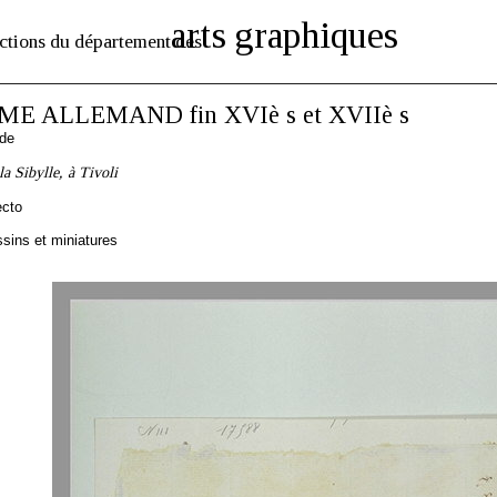
arts graphiques
ctions du département des
E ALLEMAND fin XVIè s et XVIIè s
nde
a Sibylle, à Tivoli
ecto
sins et miniatures