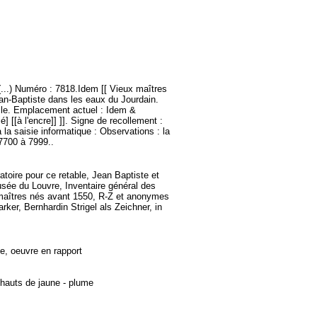
...) Numéro : 7818.Idem [[ Vieux maîtres
ean-Baptiste dans les eaux du Jourdain.
elle. Emplacement actuel : Idem &
[[à l'encre]] ]]. Signe de recollement :
à la saisie informatique : Observations : la
7700 à 7999..
toire pour ce retable, Jean Baptiste et
usée du Louvre, Inventaire général des
, maîtres nés avant 1550, R-Z et anonymes
ker, Bernhardin Strigel als Zeichner, in
te, oeuvre en rapport
 rehauts de jaune - plume