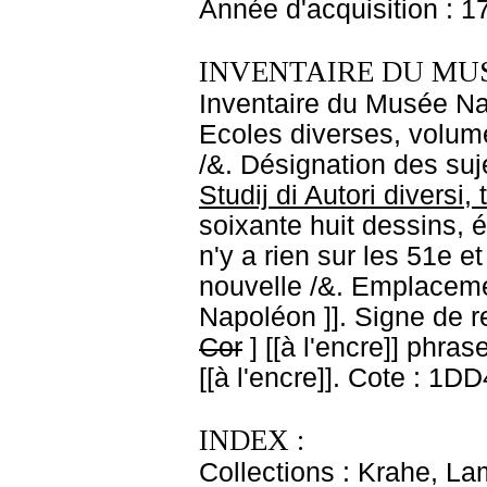
Année d'acquisition : 1
INVENTAIRE DU MU
Inventaire du Musée Nap
Ecoles diverses, volume
/&. Désignation des suje
Studij di Autori diversi,
soixante huit dessins, ét
n'y a rien sur les 51e e
nouvelle /&. Emplaceme
Napoléon ]]. Signe de re
Cor
] [[à l'encre]]
phrase
[[à l'encre]]. Cote : 1D
INDEX :
Collections : Krahe, La