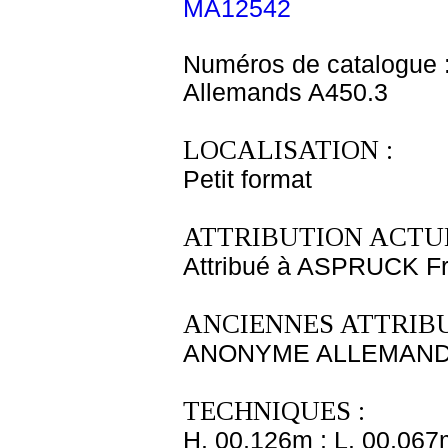
MA12542
Numéros de catalogue 
Allemands A450.3
LOCALISATION :
Petit format
ATTRIBUTION ACTUE
Attribué à ASPRUCK F
ANCIENNES ATTRIBU
ANONYME ALLEMAND f
TECHNIQUES :
H. 00,126m ; L. 00,067