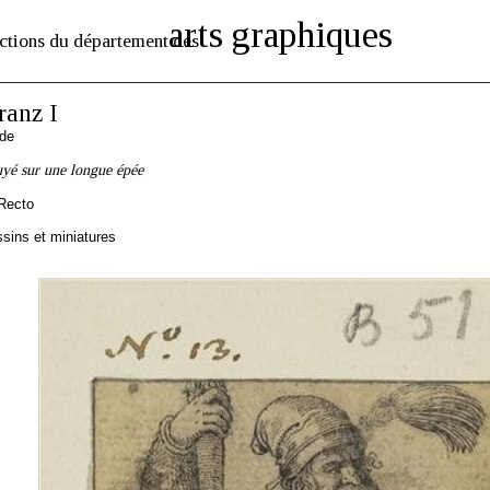
arts graphiques
ctions du département des
anz I
nde
uyé sur une longue épée
Recto
sins et miniatures