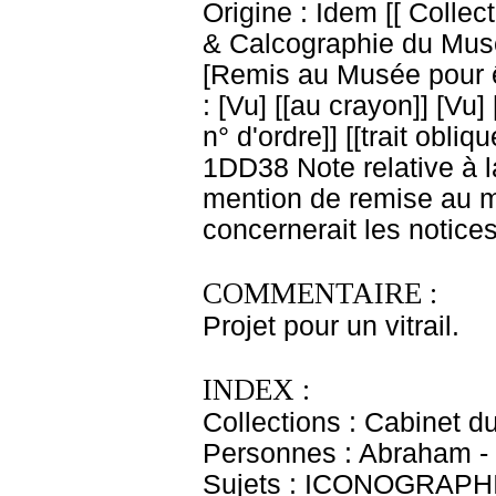
Origine : Idem [[ Colle
& Calcographie du Mus
[Remis au Musée pour êtr
: [Vu] [[au crayon]] [Vu] 
n° d'ordre]] [[trait obliq
1DD38 Note relative à la
mention de remise au m
concernerait les notice
COMMENTAIRE :
Projet pour un vitrail.
INDEX :
Collections : Cabinet d
Personnes : Abraham -
Sujets : ICONOGRAPHIE