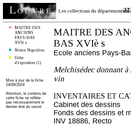
ar
Les collections du département des
MAITRE DES
MAITRE DES AN
ANCIENS
PAYS-BAS
BAS XVIè s
XVIè s
Notice Napoléon
Ecole anciens Pays-Ba
Fiche
d'exposition (1)
Melchisédec donnant à 
vin
Mise à jour de la fiche
24/09/2024
Attention, le contenu de
INVENTAIRES ET CA
cette fiche ne reflète
pas nécessairement le
Cabinet des dessins
dernier état du savoir.
Fonds des dessins et m
INV 18886, Recto