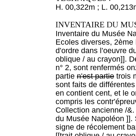
H. 00,322m ; L. 00,213
INVENTAIRE DU MU
Inventaire du Musée Nap
Ecoles diverses, 2ème 
d'ordre dans l'oeuvre du
oblique / au crayon]]. D
n° 2, sont renfermés on
partie
n'est partie
trois 
sont faits de différent
en contient cent, et le 
compris les contr'épreu
Collection ancienne /&
du Musée Napoléon ]]. S
signe de récolement bar
[[trait oblique / au cray