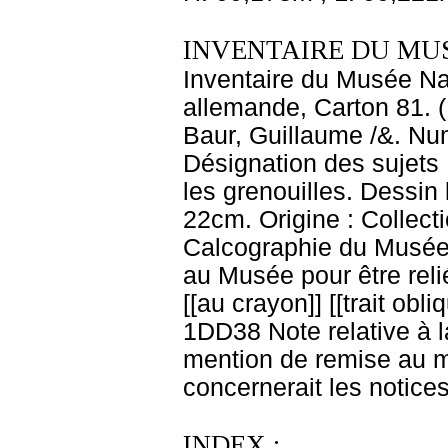
INVENTAIRE DU MU
Inventaire du Musée Na
allemande, Carton 81. (
Baur, Guillaume /&. Num
Désignation des sujets 
les grenouilles. Dessin
22cm. Origine : Collect
Calcographie du Musée
au Musée pour être relié]
[[au crayon]] [[trait obli
1DD38 Note relative à la
mention de remise au m
concernerait les notice
INDEX :