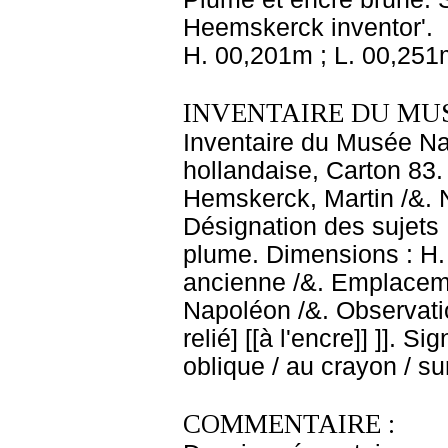
Heemskerck inventor'.
H. 00,201m ; L. 00,251
INVENTAIRE DU MU
Inventaire du Musée Na
hollandaise, Carton 83.
Hemskerck, Martin /&. N
Désignation des sujets 
plume. Dimensions : H. 
ancienne /&. Emplacem
Napoléon /&. Observati
relié] [[à l'encre]] ]]. S
oblique / au crayon / su
COMMENTAIRE :