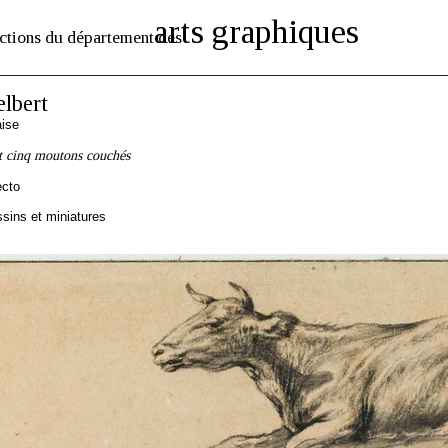
arts graphiques
ctions du département des
lbert
aise
t cinq moutons couchés
ecto
sins et miniatures