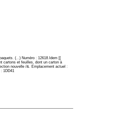
paquets. (...) Numéro : 12618.Idem [[
t cartons et feuilles, dont un carton à
lection nouvelle /&. Emplacement actuel :
e : 1DD41