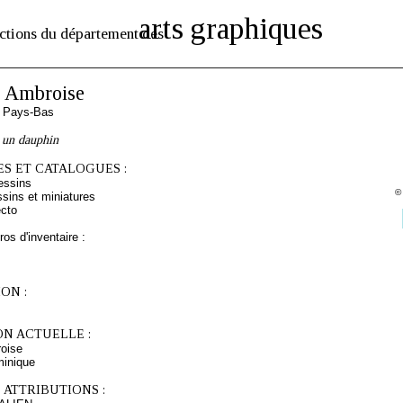
arts graphiques
ctions du département des
Ambroise
s Pays-Bas
 un dauphin
S ET CATALOGUES :
essins
©
sins et miniatures
cto
os d'inventaire :
ON :
ON ACTUELLE :
oise
minique
 ATTRIBUTIONS :