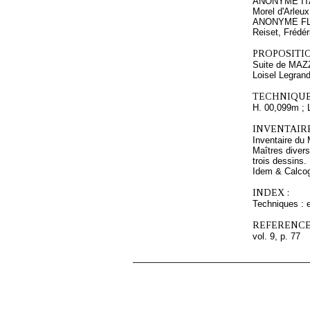
ANONYME IT
Morel d'Arleux
ANONYME FLA
Reiset, Frédér
PROPOSITIO
Suite de MA
Loisel Legrand
TECHNIQUE
H. 00,099m ; 
INVENTAIR
Inventaire du 
Maîtres divers
trois dessins.
Idem & Calcog
INDEX :
Techniques : e
REFERENCE
vol. 9, p. 77