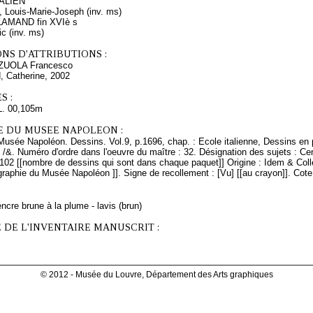
ALIEN
, Louis-Marie-Joseph (inv. ms)
MAND fin XVIè s
ic (inv. ms)
NS D'ATTRIBUTIONS :
ZZUOLA Francesco
, Catherine, 2002
S :
L. 00,105m
E DU MUSEE NAPOLEON :
Musée Napoléon. Dessins. Vol.9, p.1696, chap. : Ecole italienne, Dessins en 
 /&. Numéro d'ordre dans l'oeuvre du maître : 32. Désignation des sujets : Cen
 102 [[nombre de dessins qui sont dans chaque paquet]] Origine : Idem & Col
raphie du Musée Napoléon ]]. Signe de recollement : [Vu] [[au crayon]]. Cot
ncre brune à la plume - lavis (brun)
 DE L'INVENTAIRE MANUSCRIT :
© 2012 - Musée du Louvre, Département des Arts graphiques