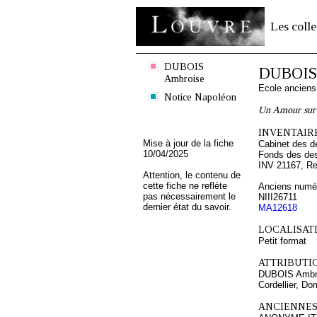
Les colle
DUBOIS
DUBOIS 
Ambroise
Ecole ancien
Notice Napoléon
Un Amour sur
INVENTAIRE
Mise à jour de la fiche
Cabinet des d
10/04/2025
Fonds des des
INV 21167, Re
Attention, le contenu de
cette fiche ne reflète
Anciens numér
pas nécessairement le
NIII26711
dernier état du savoir.
MA12618
LOCALISATI
Petit format
ATTRIBUTI
DUBOIS Ambr
Cordellier, Do
ANCIENNES