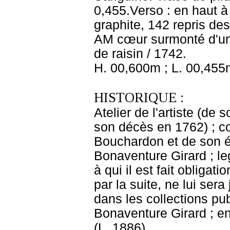
0,455.Verso : en haut à 
graphite, 142 repris des
AM cœur surmonté d'un
de raisin / 1742.
H. 00,600m ; L. 00,455
HISTORIQUE :
Atelier de l'artiste (d
son décès en 1762) ; c
Bouchardon et de son ép
Bonaventure Girard ; l
à qui il est fait oblig
par la suite, ne lui ser
dans les collections pu
Bonaventure Girard ; e
(L. 1886).