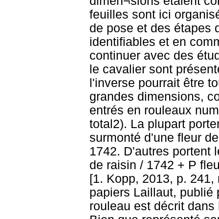
dimen¬sions étaient co
feuilles sont ici organ
de pose et des étapes 
identifiables et en co
continuer avec des étud
le cavalier sont présen
l'inverse pourrait être 
grandes dimensions, com
entrés en rouleaux numé
total2). La plupart port
surmonté d'une fleur d
1742. D'autres portent l
de raisin / 1742 + P f
[1. Kopp, 2013, p. 241,
papiers Laillaut, publi
rouleau est décrit dans 