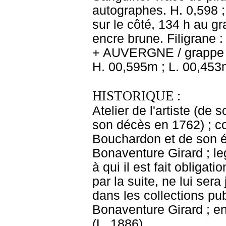
autographes. H. 0,598 ;
sur le côté, 134 h au g
encre brune. Filigrane
+ AUVERGNE / grappe d
H. 00,595m ; L. 00,453
HISTORIQUE :
Atelier de l'artiste (d
son décès en 1762) ; c
Bouchardon et de son ép
Bonaventure Girard ; l
à qui il est fait oblig
par la suite, ne lui ser
dans les collections pu
Bonaventure Girard ; e
(L. 1886).