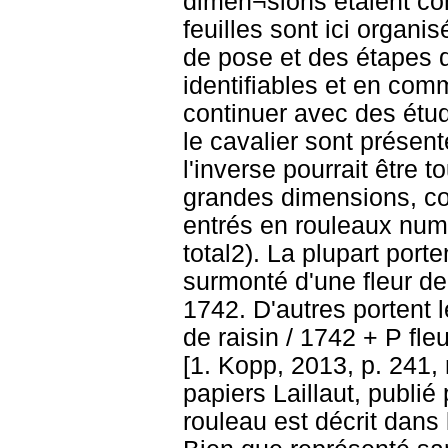
dimen¬sions étaient co
feuilles sont ici organ
de pose et des étapes 
identifiables et en co
continuer avec des étud
le cavalier sont présen
l'inverse pourrait être 
grandes dimensions, com
entrés en rouleaux numé
total2). La plupart port
surmonté d'une fleur d
1742. D'autres portent l
de raisin / 1742 + P f
[1. Kopp, 2013, p. 241,
papiers Laillaut, publi
rouleau est décrit dans 